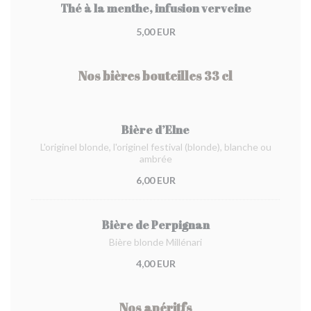
Thé à la menthe, infusion verveine
5,00 EUR
Nos bières bouteilles 33 cl
Bière d’Elne
L'originel blonde, l'originel festival (blonde), blanche ou
ambrée
6,00 EUR
Bière de Perpignan
Bière blonde Millénari
4,00 EUR
Nos apéritfs