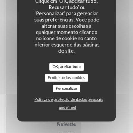
Clique em 'OK, aceitar tudo',
5,00 EUR
'Recusar tudo' ou
25 Cl
'Personalizar' para gerenciar
suas preferências. Você pode
alterar suas escolhas a
Les eaux
qualquer momento clicando
Sémillante plate ou pétillante
no ícone de cookie no canto
inferior esquerdo das páginas
6,00 EUR
do site.
75 Cl
OK, aceitar tudo
Nos Boissons Chaudes
Proíbe todos cookies
Personalizar
Expresso ou décaféiné
Política de proteção de dados pessoais
2,50 EUR
undefined
Noisette