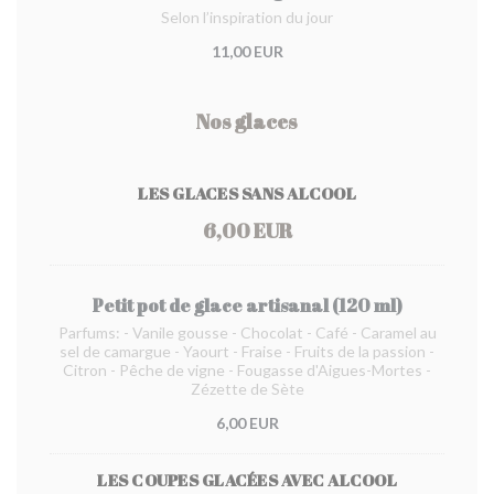
Selon l’inspiration du jour
11,00 EUR
Nos glaces
LES GLACES SANS ALCOOL
6,00 EUR
Petit pot de glace artisanal (120 ml)
Parfums: - Vanile gousse - Chocolat - Café - Caramel au
sel de camargue - Yaourt - Fraise - Fruits de la passion -
Citron - Pêche de vigne - Fougasse d'Aigues-Mortes -
Zézette de Sète
6,00 EUR
LES COUPES GLACÉES AVEC ALCOOL