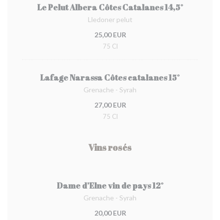
Le Pelut Albera Côtes Catalanes 14,5°
Lledoner pelut
25,00 EUR
75 Cl
Lafage Narassa Côtes catalanes 15°
Grenache - Syrah
27,00 EUR
75 Cl
Vins rosés
Dame d’Elne vin de pays 12°
Grenache - Syrah
20,00 EUR