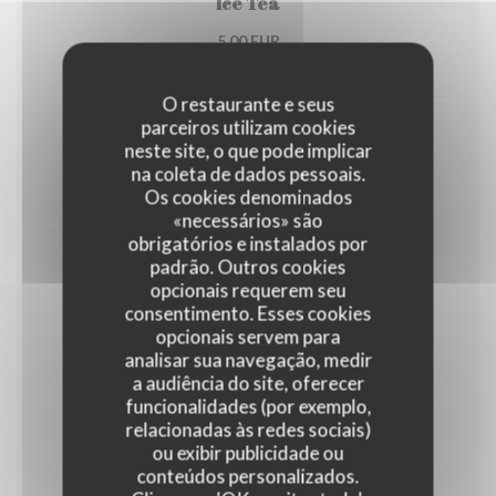
Ice Tea
5,00 EUR
25 Cl
O restaurante e seus
parceiros utilizam cookies
Perrier tranche
neste site, o que pode implicar
na coleta de dados pessoais.
5,00 EUR
Os cookies denominados
25 Cl
«necessários» são
obrigatórios e instalados por
padrão. Outros cookies
Sirop à l’eau
opcionais requerem seu
Menthe, grenadine, citron, pêche, fraise, orgeat,
consentimento. Esses cookies
framboise, cassis
opcionais servem para
3,00 EUR
analisar sua navegação, medir
30 Cl
a audiência do site, oferecer
funcionalidades (por exemplo,
relacionadas às redes sociais)
Jus de fruit
ou exibir publicidade ou
conteúdos personalizados.
Orange, ananas, pomme, abricot