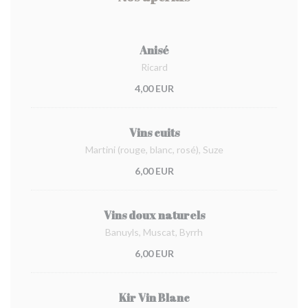
Anisé
Ricard
4,00 EUR
Vins cuits
Martini (rouge, blanc, rosé), Suze
6,00 EUR
Vins doux naturels
Banuyls, Muscat, Byrrh
6,00 EUR
Kir Vin Blanc