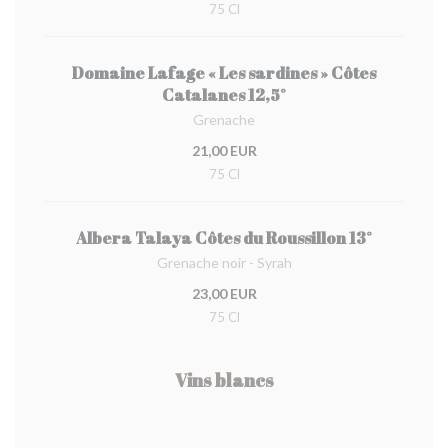
75 Cl
Domaine Lafage « Les sardines » Côtes
Catalanes 12,5°
Grenache
21,00 EUR
75 Cl
Albera Talaya Côtes du Roussillon 13°
Grenache noir - Syrah
23,00 EUR
75 Cl
Vins blancs