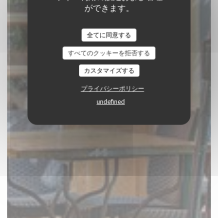
Au Remp'Arts
ができます。
全てに同意する
レストランの伝統
|
ELNE
すべてのクッキーを拒否する
カスタマイズする
予約
プライバシーポリシー
undefined