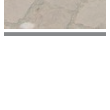
Au Remp'Arts
エルヌの歴史的中心部に位置する Au Remp'Arts
では、カタルーニャのテロワールにインスピレ
ーションを得たボリュームたっぷりの自家製料
理をお楽しみいただけます。温かく魅力的な雰
囲気の中で、情熱と新鮮な食材を使って調理さ
れたおいしい料理を囲んで、フレンドリーなひ
とときを共有してください。ただただ心地よく