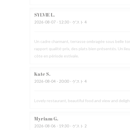
SYLVIE
L
2026-08-07
- 12:30 - ゲスト 4
Un cadre charmant, terrasse ombragée sous belle tonn
rapport qualité-prix, des plats bien présentés. Un lieu c
côte en période estivale.
Kate
S
2026-08-04
- 20:00 - ゲスト 4
Lovely restaurant, beautiful food and view and deligh
Myriam
G
2026-08-06
- 19:30 - ゲスト 2