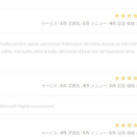
サービス
:
5
/5
雰囲気
:
5
/5
メニュー
:
4
/5
品質-価格
:
elle, service rapide, personnel chaleureux. Un menu du jour au très bo
alme, tranquille, dans la belle ville haute d'Elne, loin de l'agitation de la
サービス
:
5
/5
雰囲気
:
4
/5
メニュー
:
5
/5
品質-価格
:
tful staff. Highly recommend.
サービス
:
4
/5
雰囲気
:
5
/5
メニュー
:
5
/5
品質-価格
: