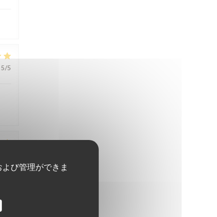
5
/5
3
/5
および管理ができま
5
/5