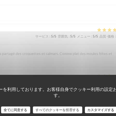
サービス
:
5
/5
雰囲気
:
5
/5
メニュー
:
5
/5
品質-価格
:
 partagé des croquettes et calmars. Comme plat des moules frites et
サービス
:
3
/5
雰囲気
:
3
/5
メニュー
:
3
/5
品質-価格
:
ーを利用しております。お客様自身でクッキー利用の設定
す。
サービス
:
5
/5
雰囲気
:
5
/5
メニュー
:
5
/5
品質-価格
:
全てに同意する
すべてのクッキーを拒否する
カスタマイズする