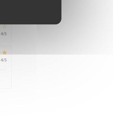
4
/5
4
/5