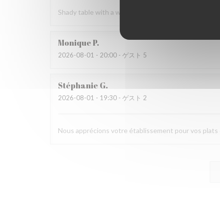
Shady table with a welcome breeze. Attentive servic
Monique
P
2026-08-01
- 20:00 - ゲスト 5
Stéphanie
G
2026-08-01
- 19:30 - ゲスト 2
Nous apprécions votre établissement pour vos plats c