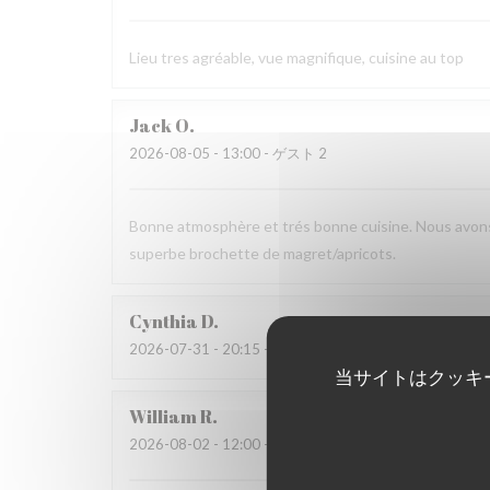
Lieu tres agréable, vue magnifique, cuisine au top
Jack
O
2026-08-05
- 13:00 - ゲスト 2
Bonne atmosphère et trés bonne cuisine. Nous avons
superbe brochette de magret/apricots.
Cynthia
D
2026-07-31
- 20:15 - ゲスト 4
当サイトはクッキ
William
R
2026-08-02
- 12:00 - ゲスト 2