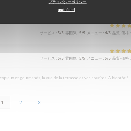
プライバシーポリシー
e with good rapport and good home cooked food , an excellent meal
undefined
サービス
:
5
/5
雰囲気
:
5
/5
メニュー
:
4
/5
品質-価格
:
サービス
:
5
/5
雰囲気
:
5
/5
メニュー
:
5
/5
品質-価格
:
opieux et gourmands, la vue de la terrasse et vos sourires. A bientôt !
1
2
3