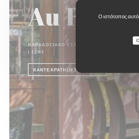
Au Remp'
Ο ιστότοπος αυτός
O
ΠΑΡΑΔΟΣΙΑΚΌ ΕΣΤΙΑΤΌΡΙΟ
|
ELNE
ΚΆΝΤΕ ΚΡΆΤΗΣΗ ΤΡΑΠΕΖΙΟΎ