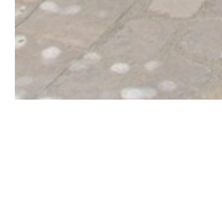
Au Remp'Arts
Φωλιασμένο στο ιστορικό κέντρο του Elne, το Au R
να απολαύσετε γενναιόδωρη σπιτική κουζίνα εμπν