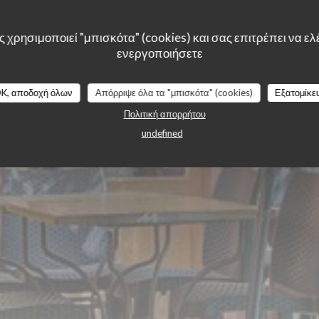
Arts
 χρησιμοποιεί "μπισκότα" (cookies) και σας επιτρέπει να ελέ
ενεργοποιήσετε
K, αποδοχή όλων
Απόρριψε όλα τα "μπισκότα" (cookies)
Εξατομίκε
Πολιτική απορρήτου
undefined