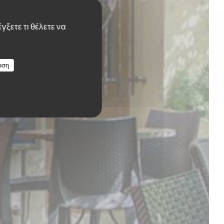
γξετε τι θέλετε να
υση