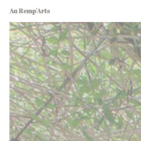
Πίνακας διαχείρισης "Μπισκότων" (Cookies)
Au Remp'Arts