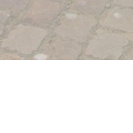
emp'Arts σας προσκαλεί
ευσμένη από το
Α