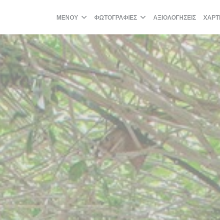
ΜΕΝΟΎ
ΦΩΤΟΓΡΑΦΊΕΣ
ΑΞΙΟΛΟΓΉΣΕΙΣ
ΧΆΡΤ