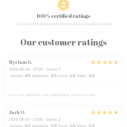
100% certified ratings
Only clients having made reservations provided ratings
Our customer ratings
Myriam
G
2026-08-06
- 19:30 - Guests 2
Service
:
4
/5
Ambiance
:
5
/5
Food
:
5
/5
Value
:
5
/5
Lieu tres agréable, vue magnifique, cuisine au top
Jack
O
2026-08-05
- 13:00 - Guests 2
Service
:
5
/5
Ambiance
:
5
/5
Food
:
5
/5
Value
:
5
/5