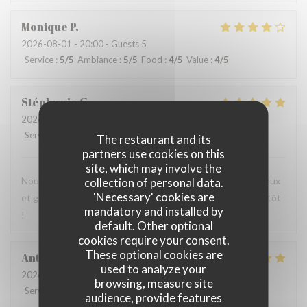
Monique
P
2026-08-01
- 20:00 - Guests 5
Service
:
5
/5
Ambiance
:
5
/5
Food
:
4
/5
Value
:
4
/5
Stéphanie
G
2026-08-01
- 19:30 - Guests 2
Service
:
5
/5
Ambiance
:
5
/5
Food
:
5
/5
Value
:
4
/5
The restaurant and its
partners use cookies on this
site, which may involve the
Nous apprécions votre établissement pour vos plats copieux
collection of personal data.
'Necessary' cookies are
et gourmands, la vue de la terrasse et vos sourires. A bientôt
mandatory and installed by
!
default. Other optional
cookies require your consent.
These optional cookies are
Antoni
B
used to analyze your
2026-07-23
- 13:00 - Guests 2
browsing, measure site
Service
:
5
/5
Ambiance
:
5
/5
Food
:
5
/5
Value
:
5
/5
audience, provide features