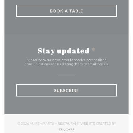
BOOK A TABLE
Stay updated
*
Subscribe to our newsletter to receive personalized
communications and marketing offers by email from us.
SUBSCRIBE
© 2026 AU REMP'ARTS — RESTAURANT WEBSITE CREATED BY
((OPENS IN A NEW WINDOW))
ZENCHEF