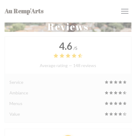
Personalizing your cookie choices
Au Remp'Arts
Reviews
4.6
/5
Average rating —
148 reviews
Service
Ambiance
Menus
Value