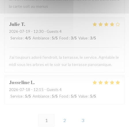
la carte soit au menus
Julie
T
2026-07-19
- 12:30 - Guests 4
Service
:
4
/5
Ambiance
:
5
/5
Food
:
3
/5
Value
:
3
/5
J'ai toujours adoré l'endroit, la terrasse, le service. Agréable le
midi sous les arbres et le soir sur la terrasse panoramique.
Josseline
L
2026-07-18
- 12:15 - Guests 4
Service
:
5
/5
Ambiance
:
5
/5
Food
:
5
/5
Value
:
5
/5
1
2
3