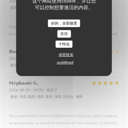
这个网站使用cookie， 并让您
2026-08-02
- 12:00 - 来宾 2
可以控制想要激活的内容。
服务
:
5
/5
氛围
:
5
/5
菜单
:
5
/5
质价比
:
5
/5
好的，全部接受
Shady table with a welcome breeze. Attentive service with
good rapport and good home cooked food , an excellent meal
禁用
个性化
Monique
P
保密政策
2026-08-01
- 20:00 - 来宾 5
undefined
服务
:
5
/5
氛围
:
5
/5
菜单
:
4
/5
质价比
:
4
/5
Stéphanie
G
2026-08-01
- 19:30 - 来宾 2
服务
:
5
/5
氛围
:
5
/5
菜单
:
5
/5
质价比
:
4
/5
Nous apprécions votre établissement pour vos plats copieux
et gourmands, la vue de la terrasse et vos sourires. A bientôt