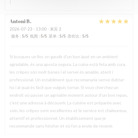
!
Antoni
B
2026-07-23
- 13:00 - 来宾 2
服务
:
5
/5
氛围
:
5
/5
菜单
:
5
/5
质价比
:
5
/5
Si busques un lloc on gaudir d'un bon àpat en un ambient
agradable, és una aposta segura. La cuina està feta amb cura,
les crêpes són molt bones i el servei és amable, atent i
professional. Un establiment que recomanaria sense dubtar-
ho i al qual és fàcil que vulguis tornar. Si vous cherchez un
endroit où passer un agréable moment autour d'un bon repas,
c'est une adresse à découvrir. La cuisine est préparée avec
soin, les crêpes sont excellentes et le service est chaleureux,
attentif et professionnel. Un établissement que je
recommande sans hésiter et où l'on a envie de revenir.