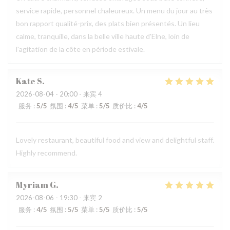
service rapide, personnel chaleureux. Un menu du jour au très
bon rapport qualité-prix, des plats bien présentés. Un lieu
calme, tranquille, dans la belle ville haute d'Elne, loin de
l'agitation de la côte en période estivale.
Kate
S
2026-08-04
- 20:00 - 来宾 4
服务
:
5
/5
氛围
:
4
/5
菜单
:
5
/5
质价比
:
4
/5
Lovely restaurant, beautiful food and view and delightful staff.
Highly recommend.
Myriam
G
2026-08-06
- 19:30 - 来宾 2
服务
:
4
/5
氛围
:
5
/5
菜单
:
5
/5
质价比
:
5
/5