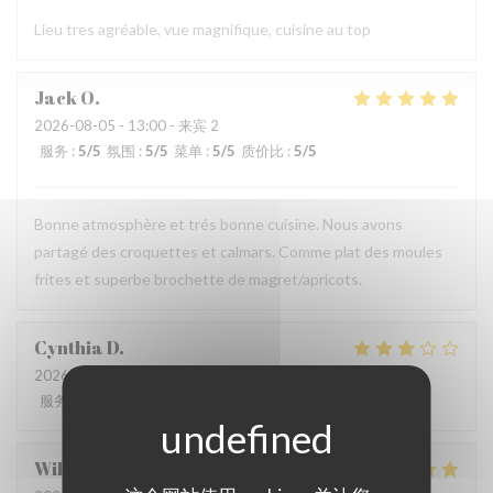
Lieu tres agréable, vue magnifique, cuisine au top
Jack
O
2026-08-05
- 13:00 - 来宾 2
服务
:
5
/5
氛围
:
5
/5
菜单
:
5
/5
质价比
:
5
/5
Bonne atmosphère et trés bonne cuisine. Nous avons
partagé des croquettes et calmars. Comme plat des moules
frites et superbe brochette de magret/apricots.
Cynthia
D
2026-07-31
- 20:15 - 来宾 4
服务
:
3
/5
氛围
:
3
/5
菜单
:
3
/5
质价比
:
3
/5
William
R