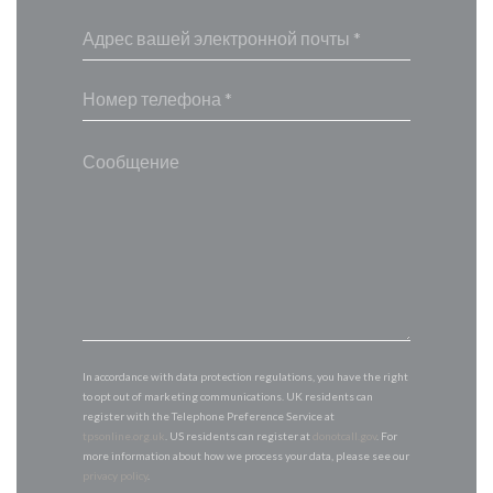
In accordance with data protection regulations, you have the right
to opt out of marketing communications. UK residents can
register with the Telephone Preference Service at
tpsonline.org.uk
. US residents can register at
donotcall.gov
. For
more information about how we process your data, please see our
privacy policy
.