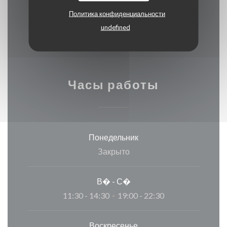
ресторан Titres, Денежные средства, виза,
Политика конфиденциальности
Праздничные ваучеры, проверки, American
undefined
Express, Дебетовая карточка
Часы работы
Понедельник
Закрыто
В�
-
С�
11:30 - 14:30
19:00 - 22:30
•
Воскресенье